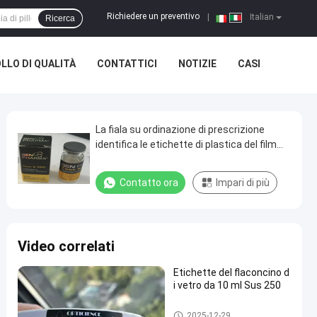
Richiedere un preventivo
|
Italian
Ricerca
LLO DI QUALITÀ
CONTATTICI
NOTIZIE
CASI
La fiala su ordinazione di prescrizione
identifica le etichette di plastica del film
del laser per le bottiglie 10ml
Contatto ora
Impari di più
Video correlati
Etichette del flaconcino d
i vetro da 10 ml Sus 250
etichette su ordinazione della
2025-12-29