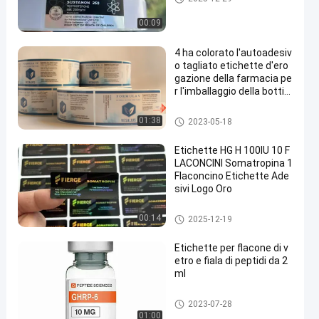
fiala
00:09
4 ha colorato l'autoadesiv
o tagliato etichette d'ero
gazione della farmacia pe
r l'imballaggio della bottigl
ia del farmaco
etichette su ordinazione della
01:38
2023-05-18
fiala
Etichette HG H 100IU 10 F
LACONCINI Somatropina 1
Flaconcino Etichette Ade
sivi Logo Oro
etichette su ordinazione della
00:14
2025-12-19
fiala
Etichette per flacone di v
etro e fiala di peptidi da 2
ml
etichette su ordinazione della
2023-07-28
fiala
01:00