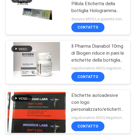
Pillola Etichetta della
bottiglia Hologramma
Materiale di stampa
discuss MOQ:La quantità minima è disponibile anche
impermeabile per uso
CONTATTO
farmaceutico
Il Pharma Dianabol 10mg
di Biogen riduce in pani le
etichette della bottiglia
di pillola e le scatole
negotionation MOQ:negotionation
quadrano
CONTATTO
Etichette autoadesive
con logo
personalizzato/etichetta
bottiglia pillola stampa a
negotionation MOQ:Negotionation
colori CMYK 4
CONTATTO