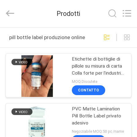
2026
Hjtc
(Xiamen)
Prodotti
Industry
Co.,
Ltd.
All
Rights
CASA
Reserved.
pill bottle label produzione online
PRODOTTI
Etichette di bottiglie di
pillole su misura di carta
CIRCA
Colla forte per l'industria
NOI
farmaceutica
MOQ:Discutete
CONTATTO
GIRO
PVC Matte Lamination
DELLA
Pill Bottle Label privato
FABBRICA
adesivo
Negoziabile MOQ:50 pc /name