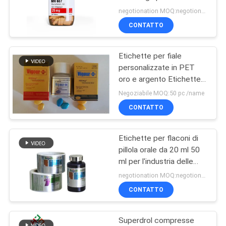
PRIVACY
negotionation MOQ:negotionation
POLICY
CONTATTO
Etichette per fiale
personalizzate in PET
oro e argento Etichette
per bottiglie di pillole
Negoziabile MOQ:50 pc /name
stampabili Multi formato
CONTATTO
Etichette per flaconi di
pillola orale da 20 ml 50
ml per l'industria delle
fiale di bodybuilding
negotionation MOQ:negotionation
CONTATTO
Superdrol compresse