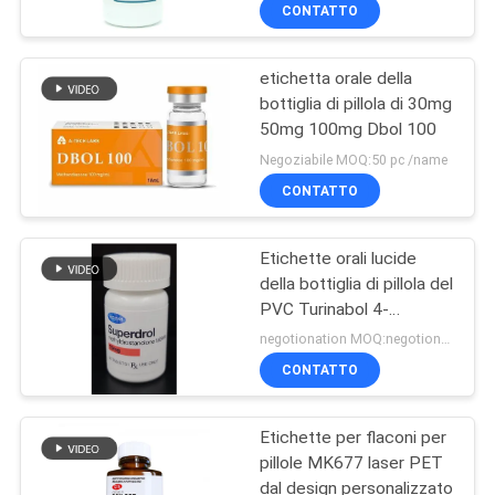
CONTROLLO
CONTATTO
DI
etichetta orale della
QUALITÀ
bottiglia di pillola di 30mg
50mg 100mg Dbol 100
CONTATTICI
Negoziabile MOQ:50 pc /name
CONTATTO
NOTIZIE
Etichette orali lucide
della bottiglia di pillola del
CASI
PVC Turinabol 4-
Chlorodehydromethyltest
negotionation MOQ:negotionation
MAPPA
CONTATTO
DEL
Etichette per flaconi per
SITO
pillole MK677 laser PET
dal design personalizzato