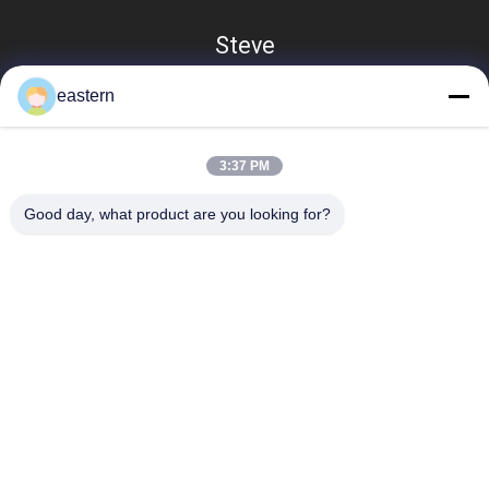
Steve
eastern
3:37 PM
Good day, what product are you looking for?
Categorie popolari
Tutti
Etichette Di Vetro 
Etichette Del 
Della Fiala
Flaconcino
Etichette Della Fiala 
Etichette Su 
10mL
Ordinazione Della 
Fiala
Contenitori Di Fiala 
Autoadesivo 
10ml
Dell'ologramma Di 