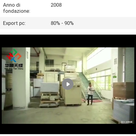
CONTROLLO
Anno di
2008
fondazione:
DI
Export pc:
80% - 90%
QUALITÀ
CONTATTICI
NOTIZIE
CASI
MAPPA
DEL
SITO