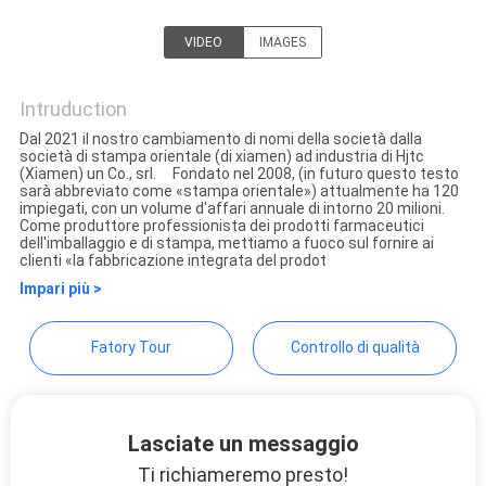
PRIVACY
VIDEO
IMAGES
POLICY
Hjtc (Xiamen) Industry Co.,
Ltd
Intruduction
Dal 2021 il nostro cambiamento di nomi della società dalla
società di stampa orientale (di xiamen) ad industria di Hjtc
(Xiamen) un Co., srl. Fondato nel 2008, (in futuro questo testo
sarà abbreviato come «stampa orientale») attualmente ha 120
impiegati, con un volume d'affari annuale di intorno 20 milioni.
Come produttore professionista dei prodotti farmaceutici
dell'imballaggio e di stampa, mettiamo a fuoco sul fornire ai
clienti «la fabbricazione integrata del prodot
Impari più >
Fatory Tour
Controllo di qualità
Lasciate un messaggio
Ti richiameremo presto!