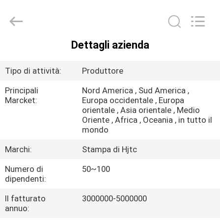
2026
Hjtc
(Xiamen)
Industry
Co.,
Ltd.
All
Dettagli azienda
Rights
CASA
Reserved.
Tipo di attività:
Produttore
PRODOTTI
Principali
Nord America , Sud America ,
Marcket:
Europa occidentale , Europa
orientale , Asia orientale , Medio
CIRCA
Oriente , Africa , Oceania , in tutto il
NOI
mondo
Marchi:
Stampa di Hjtc
GIRO
Numero di
50~100
DELLA
dipendenti:
FABBRICA
Il fatturato
3000000-5000000
annuo: