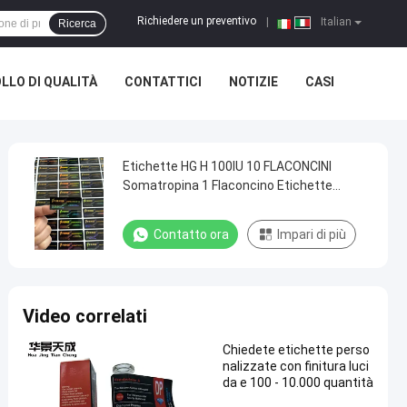
Richiedere un preventivo
|
Italian
Ricerca
LLO DI QUALITÀ
CONTATTICI
NOTIZIE
CASI
Etichette HG H 100IU 10 FLACONCINI
Somatropina 1 Flaconcino Etichette
Adesivi Logo Oro
Contatto ora
Impari di più
Video correlati
Chiedete etichette perso
nalizzate con finitura luci
da e 100 - 10.000 quantità