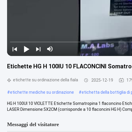
Etichette HG H 100IU 10 FLACONCINI Somatrop
etichette su ordinazione della fiala
2025-12-19
179
#
etichette mediche su ordinazione
#
etichetta della bottiglia di p
HG H 100UI 10 VIOLETTE Etichette Somatropina 1 flaconcino Etiche
LASER Dimensione:5X2CM (corrisponde a 10 flaconcini HG H) Compat
Messaggi del visitatore