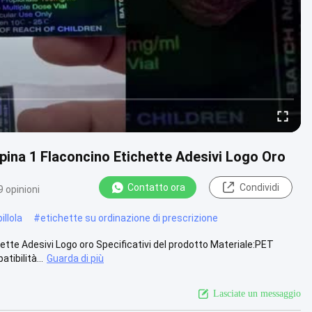
ina 1 Flaconcino Etichette Adesivi Logo Oro
Contatto ora
Condividi
 opinioni
illola
#
etichette su ordinazione di prescrizione
tte Adesivi Logo oro Specificativi del prodotto Materiale:PET
ibilità...
Guarda di più
Lasciate un messaggio