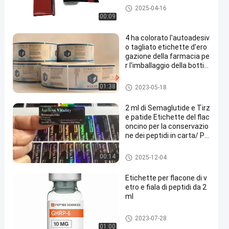
etichette su ordinazione della
2025-04-16
fiala
00:09
4 ha colorato l'autoadesiv
o tagliato etichette d'ero
gazione della farmacia pe
r l'imballaggio della bottigl
ia del farmaco
etichette su ordinazione della
01:38
2023-05-18
fiala
2 ml di Semaglutide e Tirz
e patide Etichette del flac
oncino per la conservazio
ne dei peptidi in carta/ PE
T/ PVC
etichette su ordinazione della
00:14
2025-12-04
fiala
Etichette per flacone di v
etro e fiala di peptidi da 2
ml
etichette su ordinazione della
2023-07-28
fiala
01:00