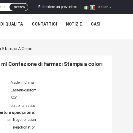
Richiedere un preventivo
Ricerca
|
Italian
DI QUALITÀ
CONTATTICI
NOTIZIE
CASI
i Stampa A Colori
 ml Confezione di farmaci Stampa a colori
Made in China
Eastern-custom
SGS
personalizzato
nto e spedizione:
minimo:
Negotionation
negotionation