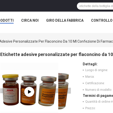
RODOTTI
CIRCA NOI
GIRO DELLA FABBRICA
CONTROLLO 
 Adesive Personalizzate Per Flaconcino Da 10 Ml Confezione Di Farmac
Etichette adesive personalizzate per flaconcino da 10
Dettagli:
Luogo di origine:
Marca:
Certificazione:
Numero di modello:
Termini di pagame
Quantità di ordine 
Prezzo: