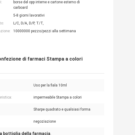
i:
borse del opp interne e cartone esterno di
carboard
5-8 giorni lavorativi
to:
L/C, D/A, D/P, T/T,
azione:
10000000 pezzo/pezzi alla settimana
onfezione di farmaci Stampa a colori
Uso per la fiala 10ml
ristica:
impermeabile Stampa a colori
:
Sharpe quadrato e qualsiasi forma
negoziazione
a bottiglia della farmacia
,