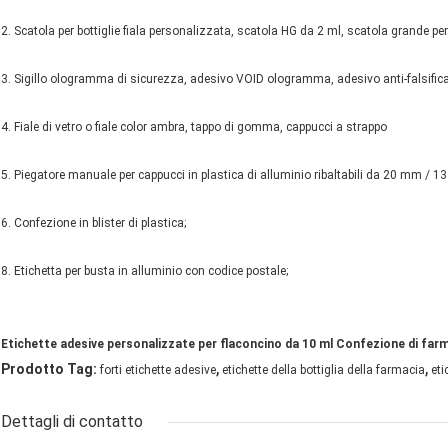
2. Scatola per bottiglie fiala personalizzata, scatola HG da 2 ml, scatola grande per
3. Sigillo ologramma di sicurezza, adesivo VOID ologramma, adesivo anti-falsifica
4. Fiale di vetro o fiale color ambra, tappo di gomma, cappucci a strappo
5. Piegatore manuale per cappucci in plastica di alluminio ribaltabili da 20 mm / 13
6. Confezione in blister di plastica;
8. Etichetta per busta in alluminio con codice postale;
Etichette adesive personalizzate per flaconcino da 10 ml Confezione di far
,
,
Prodotto Tag:
forti etichette adesive
etichette della bottiglia della farmacia
eti
Dettagli di contatto