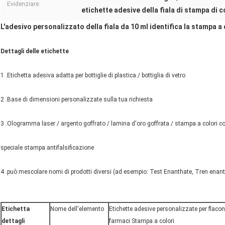
Evidenziare:
etichette adesive della fiala di stampa di 
L'adesivo personalizzato della fiala da 10 ml identifica la stampa 
Dettagli delle etichette
1 .Etichetta adesiva adatta per bottiglie di plastica / bottiglia di vetro
2 .Base di dimensioni personalizzate sulla tua richiesta
3 .Ologramma laser / argento goffrato / lamina d'oro goffrata / stampa a colori c
speciale stampa antifalsificazione
4 .può mescolare nomi di prodotti diversi (ad esempio: Test Enanthate, Tren enant
Etichetta
Nome dell'elemento
Etichette adesive personalizzate per flaco
dettagli
farmaci Stampa a colori