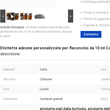
Imballaggi particolar
Tempi di consegna:
Termini di pagamen
Capacità di aliment
Grande immagine :
Etichette adesive personalizzate
per flaconcino da 10 ml Confezione di farmaci Stampa
Contatto
a colori
Etichette adesive personalizzate per flaconcino da 10 ml C
descrizione
Materail:
Carta
Uso:
Misurare:
Costume
Caratte
Fine:
Lucido
Forma
Campione:
Campioni gratuiti
MOQ:
etichette viali della bottiglia
etichette dell
,