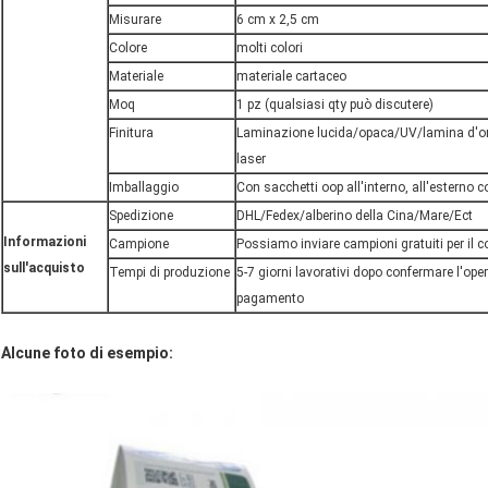
Misurare
6 cm x 2,5 cm
Colore
molti colori
Materiale
materiale cartaceo
Moq
1 pz (qualsiasi qty può discutere)
Finitura
Laminazione lucida/opaca/UV/lamina d'o
laser
Imballaggio
Con sacchetti oop all'interno, all'esterno c
Spedizione
DHL/Fedex/alberino della Cina/Mare/Ect
Informazioni
Campione
Possiamo inviare campioni gratuiti per il co
sull'acquisto
Tempi di produzione
5-7 giorni lavorativi dopo confermare l'opera
pagamento
Alcune foto di esempio: