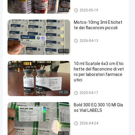
etichette della fiala 10mL
00:39
2025-05-19
Motcs-10mg 3ml Etichet
te dei flaconcini piccoli
Etichette di vetro della fiala
2026-04-13
00:15
10 ml Scatole 6x3 cm Etic
hette del flaconcino di vet
ro per laboratori farmace
utici
Etichette di vetro della fiala
00:26
2025-04-17
Bold 300 EQ 300 10 Ml Gla
ss Vial LABELS
Etichette di vetro della fiala
2026-04-24
01:38