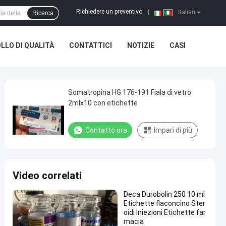
Richiedere un preventivo
|
Italian
Ricerca
LLO DI QUALITÀ
CONTATTICI
NOTIZIE
CASI
Somatropina HG 176-191 Fiala di vetro
2mlx10 con etichette
Contatto ora
Impari di più
Video correlati
Deca Durobolin 250 10 ml
Etichette flaconcino Ster
oidi Iniezioni Etichette far
macia