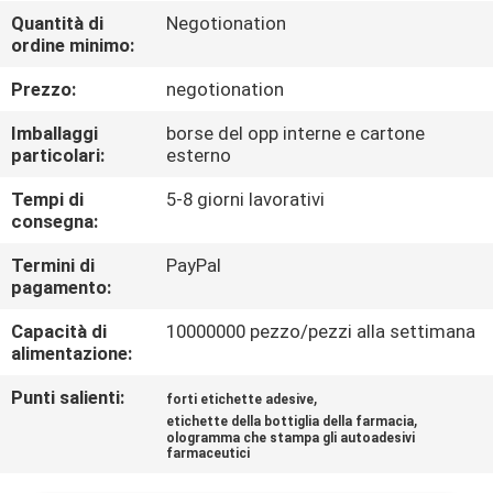
CONTROLLO
Quantità di
Negotionation
ordine minimo:
DI
QUALITÀ
Prezzo:
negotionation
Imballaggi
borse del opp interne e cartone
CONTATTICI
particolari:
esterno
Tempi di
5-8 giorni lavorativi
consegna:
NOTIZIE
Termini di
PayPal
pagamento:
CASI
Capacità di
10000000 pezzo/pezzi alla settimana
alimentazione:
MAPPA
Punti salienti:
,
forti etichette adesive
DEL
,
etichette della bottiglia della farmacia
SITO
ologramma che stampa gli autoadesivi
farmaceutici