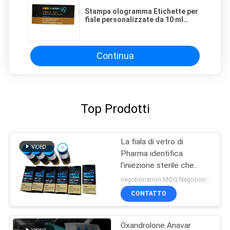
Stampa ologramma Etichette per
fiale personalizzate da 10 ml
Adesivi farmaceutici rimovibili
Continua
Top Prodotti
La fiala di vetro di
Pharma identifica
l'iniezione sterile che
stampa l'imballaggio
negotionation MOQ:Negotionation
farmaceutico
CONTATTO
Oxandrolone Anavar