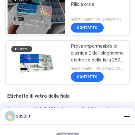
Pillola orale
negotionation MOQ:Negotionation
CONTATTO
Prova impermeabile di
plastica E dell'ologramma
etichette della fiala 250
di vetro
negotionation MOQ:negotionation
CONTATTO
Etichette di vetro della fiala
Somatropina HG 176-191 Fiala di vetro 2mlx10 con etichette
eastern
tren Etichette per fiale in fiala di acetato con istruzioni per
paer a set completo