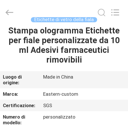
2026
Hjtc
(Xiamen)
Industry
Co.,
Etichette di vetro della fiala
Ltd.
All
Rights
Stampa ologramma Etichette
CASA
Reserved.
per fiale personalizzate da 10
PRODOTTI
ml Adesivi farmaceutici
rimovibili
CIRCA
NOI
Luogo di
Made in China
origine:
GIRO
Marca:
Eastern-custom
DELLA
Certificazione:
SGS
FABBRICA
Numero di
personalizzato
modello: