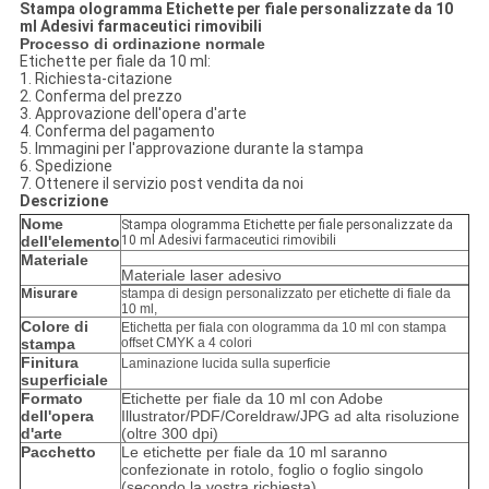
Stampa ologramma Etichette per fiale personalizzate da 10
ml Adesivi farmaceutici rimovibili
Processo di ordinazione normale
Etichette per fiale da 10 ml:
1. Richiesta-citazione
2. Conferma del prezzo
3. Approvazione dell'opera d'arte
4. Conferma del pagamento
5. Immagini per l'approvazione durante la stampa
6. Spedizione
7. Ottenere il servizio post vendita da noi
Descrizione
Nome
Stampa ologramma Etichette per fiale personalizzate da
dell'elemento
10 ml Adesivi farmaceutici rimovibili
Materiale
Materiale laser adesivo
Misurare
stampa di design personalizzato per etichette di fiale da
10 ml,
Colore di
Etichetta per fiala con ologramma da 10 ml con stampa
stampa
offset CMYK a 4 colori
Finitura
Laminazione lucida sulla superficie
superficiale
Formato
Etichette per fiale da 10 ml con Adobe
dell'opera
Illustrator/PDF/Coreldraw/JPG ad alta risoluzione
d'arte
(oltre 300 dpi)
Pacchetto
Le etichette per fiale da 10 ml saranno
confezionate in rotolo, foglio o foglio singolo
(secondo la vostra richiesta)