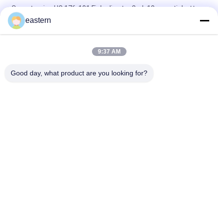
Somatropina HG 176-191 Fiala di vetro 2mlx10 con etichette
eastern
tren Etichette per fiale in fiala di acetato con istruzioni per
paer a set completo
9:37 AM
Etichette per fiale di vetro enantato per test laser PET da 10
ml
Good day, what product are you looking for?
Categorie popolari
Tutti
Etichette Di Vetro 
Etichette Del 
Della Fiala
Flaconcino
Etichette Della Fiala 
Etichette Su 
10mL
Ordinazione Della 
Fiala
Contenitori Di Fiala 
Autoadesivo 
10ml
Dell'ologramma Di 
Sicurezza
Scatola Di 
Etichetta Della 
Imballaggio 
Bottiglia Della 