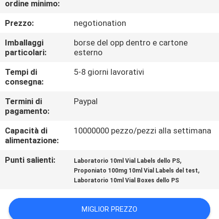
ordine minimo:
CONTROLLO
DI
Prezzo:
negotionation
QUALITÀ
Imballaggi
borse del opp dentro e cartone
particolari:
esterno
CONTATTICI
Tempi di
5-8 giorni lavorativi
consegna:
NOTIZIE
Termini di
Paypal
pagamento:
Capacità di
10000000 pezzo/pezzi alla settimana
CASI
alimentazione:
Punti salienti:
,
Laboratorio 10ml Vial Labels dello PS
MAPPA
,
Proponiato 100mg 10ml Vial Labels del test
DEL
Laboratorio 10ml Vial Boxes dello PS
SITO
MIGLIOR PREZZO