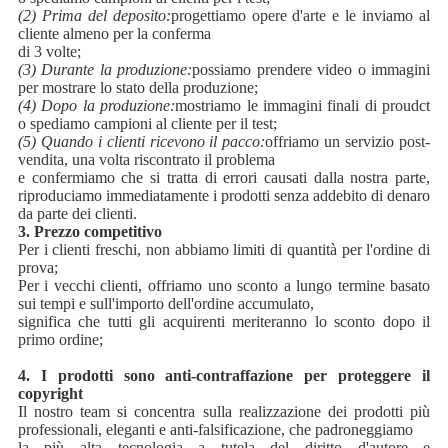
(2) Prima del deposito:
progettiamo opere d'arte e le inviamo al
cliente almeno per la conferma
di 3 volte;
(3) Durante la produzione:
possiamo prendere video o immagini
per mostrare lo stato della produzione;
(4) Dopo la produzione:
mostriamo le immagini finali di proudct
o spediamo campioni al cliente per il test;
(5) Quando i clienti ricevono il pacco:
offriamo un servizio post-
vendita, una volta riscontrato il problema
e confermiamo che si tratta di errori causati dalla nostra parte,
riproduciamo immediatamente i prodotti senza addebito di denaro
da parte dei clienti.
3. Prezzo competitivo
Per i clienti freschi, non abbiamo limiti di quantità per l'ordine di
prova;
Per i vecchi clienti, offriamo uno sconto a lungo termine basato
sui tempi e sull'importo dell'ordine accumulato,
significa che tutti gli acquirenti meriteranno lo sconto dopo il
primo ordine;
4. I prodotti sono anti-contraffazione per proteggere il
copyright
Il nostro team si concentra sulla realizzazione dei prodotti più
professionali, eleganti e anti-falsificazione, che padroneggiamo
la più alta tecnologia a tutela del diritto d'autore e