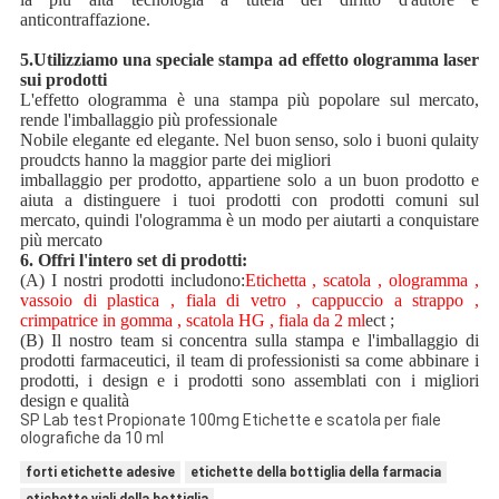
anticontraffazione.
5.
Utilizziamo una speciale stampa ad effetto ologramma laser
sui prodotti
L'effetto ologramma è una stampa più popolare sul mercato,
rende l'imballaggio più professionale
Nobile elegante ed elegante. Nel buon senso, solo i buoni qulaity
proudcts hanno la maggior parte dei migliori
imballaggio per prodotto, appartiene solo a un buon prodotto e
aiuta a distinguere i tuoi prodotti con prodotti comuni sul
mercato, quindi l'ologramma è un modo per aiutarti a conquistare
più mercato
6. Offri l'intero set di prodotti:
(A) I nostri prodotti includono:
Etichetta , scatola , ologramma ,
vassoio di plastica , fiala di vetro , cappuccio a strappo ,
crimpatrice in gomma , scatola HG , fiala da 2 ml
ect ;
(B) Il nostro team si concentra sulla stampa e l'imballaggio di
prodotti farmaceutici, il team di professionisti sa come abbinare i
prodotti, i design e i prodotti sono assemblati con i migliori
design e qualità
SP Lab test Propionate 100mg Etichette e scatola per fiale
olografiche da 10 ml
forti etichette adesive
etichette della bottiglia della farmacia