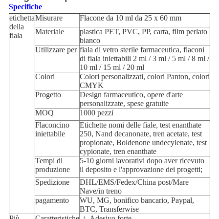
Specifiche
etichetta
Misurare
Flacone da 10 ml da 25 x 60 mm
della
Materiale
plastica PET, PVC, PP, carta, film perlato
fiala
bianco
Utilizzare per
fiala di vetro sterile farmaceutica, flaconi
di fiala iniettabili 2 ml / 3 ml / 5 ml / 8 ml /
10 ml / 15 ml / 20 ml
Colori
Colori personalizzati, colori Panton, colori
CMYK
Progetto
Design farmaceutico, opere d'arte
personalizzate, spese gratuite
MOQ
1000 pezzi
Flaconcino
Etichette nomi delle fiale, test enanthate
iniettabile
250, Nand decanonate, tren acetate, test
propionate, Boldenone undecylenate, test
cypionate, tren enanthate
Tempi di
5-10 giorni lavorativi dopo aver ricevuto
produzione
il deposito e l'approvazione dei progetti;
Spedizione
DHL/EMS/Fedex/China post/Mare
Nave/in treno
pagamento
WU, MG, bonifico bancario, Paypal,
BTC, Transferwise
Più
Caratteristiche
Adesivo forte