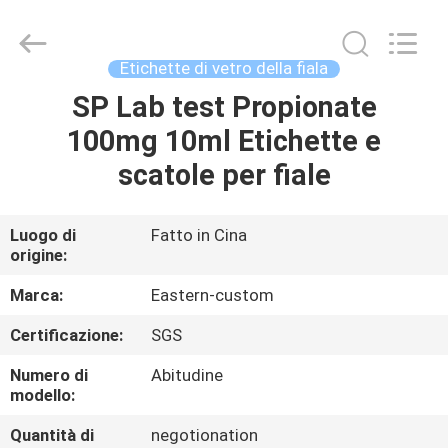
2026
Hjtc
(Xiamen)
Industry
Co.,
Etichette di vetro della fiala
Ltd.
All
Rights
SP Lab test Propionate
CASA
Reserved.
100mg 10ml Etichette e
PRODOTTI
scatole per fiale
CIRCA
Luogo di
Fatto in Cina
origine:
NOI
Marca:
Eastern-custom
GIRO
Certificazione:
SGS
DELLA
Numero di
Abitudine
FABBRICA
modello:
Quantità di
negotionation