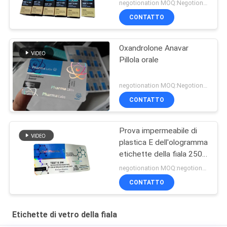
stampa l'imballaggio
negotionation MOQ:Negotionation
farmaceutico
CONTATTO
Oxandrolone Anavar
Pillola orale
negotionation MOQ:Negotionation
CONTATTO
Prova impermeabile di
plastica E dell'ologramma
etichette della fiala 250
di vetro
negotionation MOQ:negotionation
CONTATTO
Etichette di vetro della fiala