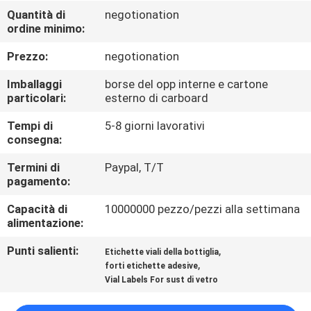
CONTROLLO
Quantità di
negotionation
ordine minimo:
DI
QUALITÀ
Prezzo:
negotionation
Imballaggi
borse del opp interne e cartone
CONTATTICI
particolari:
esterno di carboard
Tempi di
5-8 giorni lavorativi
consegna:
NOTIZIE
Termini di
Paypal, T/T
pagamento:
CASI
Capacità di
10000000 pezzo/pezzi alla settimana
alimentazione:
MAPPA
Punti salienti:
,
Etichette viali della bottiglia
DEL
,
forti etichette adesive
SITO
Vial Labels For sust di vetro