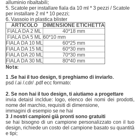
alluminio ribaltabili;
5. Scatole per installare fiala da 10 ml * 3 pezzi / Scatole
per installare 2 ml * 10 pezzi;
6. Vassoio in plastica blister
ARTICOLO
DIMENSIONE ETICHETTA
FIALA DA 2 ML
40*18 mm
FIALA DA 5 ML
60*10 mm
FIALA DA 10 ML
60*25 mm
FIALA DA 15 ML
60*30 mm
FIALA DA 20 ML
70*30 mm
FIALA DA 30 ML
80*40 mm
Nota:
1 .Se hai il tuo design, ti preghiamo di inviarlo
.
psd /.ai /.cdr/ .pdf ecc formato:
2. Se non hai il tuo design, ti aiutiamo a progettare
invia detaisl incldue: logo, elenco dei nomi dei prodotti,
nome del marchio, requisiti di dimensione,
immagini di esempio se ne hai
3 .I nostri campioni già pronti sono gratuiti
se hai bisogno di un campione personalizzato con il tuo
design, richiede un costo del campione basato su quantità
e tipi;