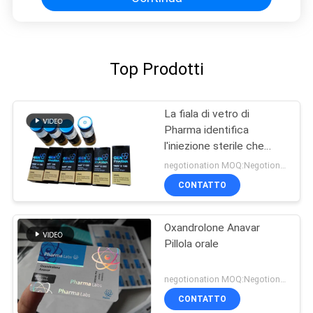
Top Prodotti
La fiala di vetro di
Pharma identifica
l'iniezione sterile che
stampa l'imballaggio
negotionation MOQ:Negotionation
farmaceutico
CONTATTO
Oxandrolone Anavar
Pillola orale
negotionation MOQ:Negotionation
CONTATTO