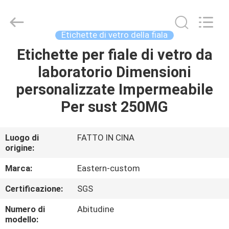
2026
Hjtc
(Xiamen)
Industry
Co.,
Etichette di vetro della fiala
Ltd.
All
Rights
Etichette per fiale di vetro da
CASA
Reserved.
laboratorio Dimensioni
PRODOTTI
personalizzate Impermeabile
Per sust 250MG
CIRCA
NOI
Luogo di
FATTO IN CINA
origine:
GIRO
Marca:
Eastern-custom
DELLA
Certificazione:
SGS
FABBRICA
Numero di
Abitudine
modello: