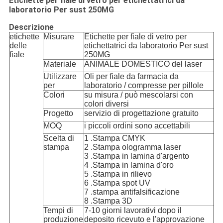
Etichette per fiale di vetro per etichettatrici da
laboratorio Per sust 250MG
Descrizione
etichette
Misurare
Etichette per fiale di vetro per
delle
etichettatrici da laboratorio Per sust
fiale
250MG
Materiale
ANIMALE DOMESTICO del laser
Utilizzare
Oli per fiale da farmacia da
per
laboratorio / compresse per pillole
Colori
su misura / può mescolarsi con
colori diversi
Progetto
servizio di progettazione gratuito
MOQ
i piccoli ordini sono accettabili
Scelta di
1 .Stampa CMYK
stampa
2 .Stampa ologramma laser
3 .Stampa in lamina d'argento
4 .Stampa in lamina d'oro
5 .Stampa in rilievo
6 .Stampa spot UV
7 .stampa antifalsificazione
8 .Stampa 3D
Tempi di
7-10 giorni lavorativi dopo il
produzione
deposito ricevuto e l'approvazione