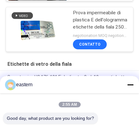
Prova impermeabile di
plastica E dell'ologramma
etichette della fiala 250
di vetro
negotionation MOQ:negotionation
CONTATTO
Etichette di vetro della fiala
Somatropina HG 176-191 Fiala di vetro 2mlx10 con etichette
eastern
tren Etichette per fiale in fiala di acetato con istruzioni per
paer a set completo
2:55 AM
Etichette per fiale di vetro enantato per test laser PET da 10
ml
Good day, what product are you looking for?
Categorie popolari
Tutti