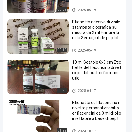
etichette della fiala 10mL
00:39
2025-05-19
Etichetta adesiva di vinile
stampata olografica su
misura da 2 ml Finitura lu
cida Semaglutide peptide
alluminio plastica PP Mat
eriale libero imballaggio
Etichette di vetro della fiala
00:15
2025-05-19
10 ml Scatole 6x3 cm Etic
hette del flaconcino di vet
ro per laboratori farmace
utici
Etichette di vetro della fiala
00:26
2025-04-17
Etichette del flaconcino i
n vetro personalizzabili p
er flaconcini da 3 ml di olio
iniettabile a base di pepti
di di Tirze Patide
Etichette di vetro della fiala
01:38
2024-10-17