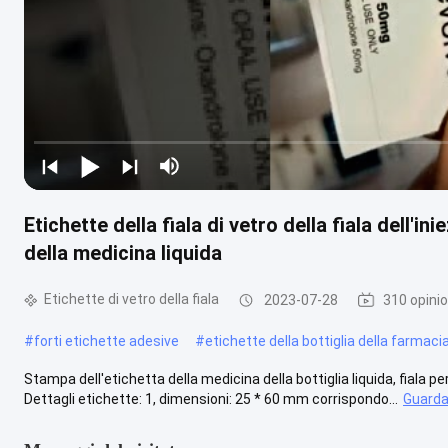
Etichette della fiala di vetro della fiala dell'in
della medicina liquida
Etichette di vetro della fiala
2023-07-28
310 opinio
#
forti etichette adesive
#
etichette della bottiglia della farmaci
Stampa dell'etichetta della medicina della bottiglia liquida, fiala per
Dettagli etichette: 1, dimensioni: 25 * 60 mm corrispondo...
Guarda 