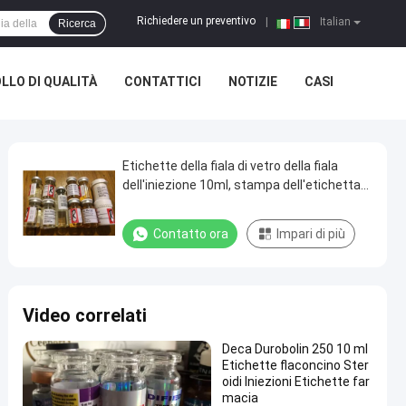
Richiedere un preventivo
|
Italian
Ricerca
LLO DI QUALITÀ
CONTATTICI
NOTIZIE
CASI
Etichette della fiala di vetro della fiala
dell'iniezione 10ml, stampa dell'etichetta
della bottiglia della medicina liquida
Contatto ora
Impari di più
Video correlati
Deca Durobolin 250 10 ml
Etichette flaconcino Ster
oidi Iniezioni Etichette far
macia