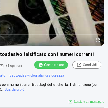
toadesivo falsificato con i numeri correnti
Contatto ora
Condividi
31 opinioni
cato
#
autoadesivi olografici di sicurezza
con i numeri correnti dettagli dell'etichetta: 1. dimensione (per
...
Guarda di più
Lasciate un messaggio