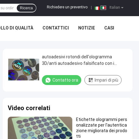
Richiedere un preventivo
|
Italian
Ricerca
LLO DI QUALITÀ
CONTATTICI
NOTIZIE
CASI
autoadesivi rotondi dell'ologramma
3D/anti autoadesivo falsificato con i
numeri correnti
Contatto ora
Impari di più
Video correlati
Etichette ologrammi pers
onalizzate per l'autentica
zione migliorata dei prodo
tti