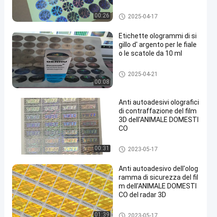
autoadesivo dell'ologramma
00:26
2025-04-17
di sicurezza
Etichette ologrammi di si
gillo d' argento per le fiale
o le scatole da 10 ml
autoadesivo dell'ologramma
2025-04-21
di sicurezza
00:08
Anti autoadesivi olografici
di contraffazione del film
3D dell'ANIMALE DOMESTI
CO
autoadesivo dell'ologramma
00:31
2023-05-17
di sicurezza
Anti autoadesivo dell'olog
ramma di sicurezza del fil
m dell'ANIMALE DOMESTI
CO del radar 3D
autoadesivo dell'ologramma
01:39
2023-05-17