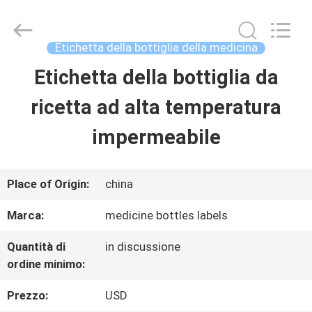
2026
Hjtc
(Xiamen)
Industry
Etichetta della bottiglia della medicina
Co.,
Ltd.
Etichetta della bottiglia da
CASA
All
Rights
Reserved.
ricetta ad alta temperatura
PRODOTTI
impermeabile
CIRCA
Place of Origin:
china
NOI
Marca:
medicine bottles labels
Quantità di
in discussione
GIRO
ordine minimo:
DELLA
Prezzo:
USD