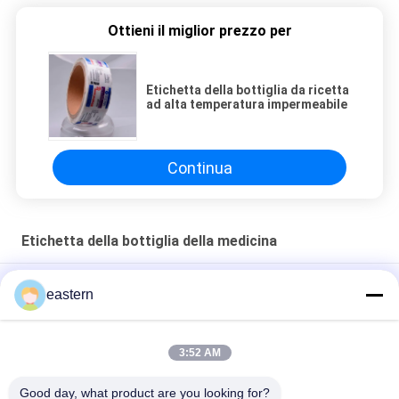
Ottieni il miglior prezzo per
Etichetta della bottiglia da ricetta
ad alta temperatura impermeabile
Continua
Etichetta della bottiglia della medicina
Anavar 20mg 100 Capsules Medication Bottle Stickers With
eastern
Laser Effect
Etichette autoadesive Dsip 5mg per flaconcini piccoli
3:52 AM
Etichette impermeabili in PVC Tesamorlin 10mg per piccole
Good day, what product are you looking for?