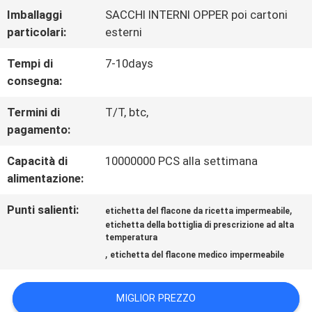
FABBRICA
Imballaggi
SACCHI INTERNI OPPER poi cartoni
particolari:
esterni
CONTROLLO
Tempi di
7-10days
consegna:
DI
Termini di
T/T, btc,
QUALITÀ
pagamento:
Capacità di
10000000 PCS alla settimana
CONTATTICI
alimentazione:
Punti salienti:
,
etichetta del flacone da ricetta impermeabile
NOTIZIE
etichetta della bottiglia di prescrizione ad alta
temperatura
,
etichetta del flacone medico impermeabile
CASI
MIGLIOR PREZZO