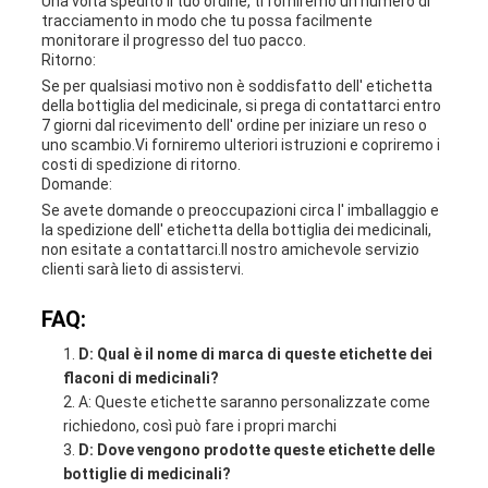
Una volta spedito il tuo ordine, ti forniremo un numero di
tracciamento in modo che tu possa facilmente
monitorare il progresso del tuo pacco.
Ritorno:
Se per qualsiasi motivo non è soddisfatto dell' etichetta
della bottiglia del medicinale, si prega di contattarci entro
7 giorni dal ricevimento dell' ordine per iniziare un reso o
uno scambio.Vi forniremo ulteriori istruzioni e copriremo i
costi di spedizione di ritorno.
Domande:
Se avete domande o preoccupazioni circa l' imballaggio e
la spedizione dell' etichetta della bottiglia dei medicinali,
non esitate a contattarci.Il nostro amichevole servizio
clienti sarà lieto di assistervi.
FAQ:
D: Qual è il nome di marca di queste etichette dei
flaconi di medicinali?
A: Queste etichette saranno personalizzate come
richiedono, così può fare i propri marchi
D: Dove vengono prodotte queste etichette delle
bottiglie di medicinali?