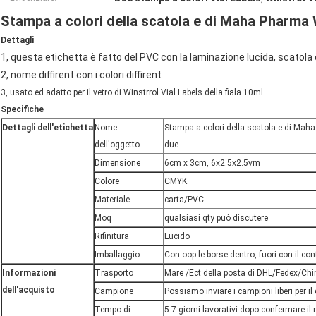
Stampa a colori della scatola e di Maha Pharma 
Dettagli
1, questa etichetta è fatto del PVC con la laminazione lucida, scatola 
2, nome diffirent con i colori diffirent
3, usato ed adatto per il vetro di Winstrrol Vial Labels della fiala 10ml
Specifiche
Dettagli dell'etichetta
Nome
Stampa a colori della scatola e di Mah
dell'oggetto
due
Dimensione
6cm x 3cm, 6x2.5x2.5vm
Colore
CMYK
Materiale
carta/PVC
Moq
qualsiasi qty può discutere
Rifinitura
Lucido
Imballaggio
Con oop le borse dentro, fuori con il con
Informazioni
Trasporto
Mare /Ect della posta di DHL/Fedex/Chi
dell'acquisto
Campione
Possiamo inviare i campioni liberi per il 
Tempo di
5-7 giorni lavorativi dopo confermare il m