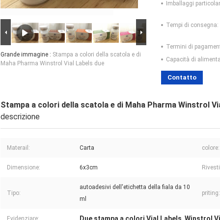
Imballaggi particolar
Tempi di consegna:
Termini di pagamen
Grande immagine :
Stampa a colori della scatola e di
Capacità di aliment
Maha Pharma Winstrol Vial Labels due
Contatto
Stampa a colori della scatola e di Maha Pharma Winstrol Vi
descrizione
Materail:
Carta
colore:
Dimensione:
6x3cm
Rivest
autoadesivi dell'etichetta della fiala da 10
Tipo:
priting:
ml
Due stampa a colori Vial Labels
Winstrol V
Evidenziare:
,