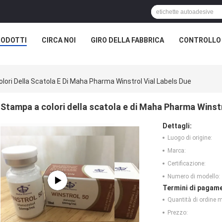
RODOTTI
CIRCA NOI
GIRO DELLA FABBRICA
CONTROLLO 
lori Della Scatola E Di Maha Pharma Winstrol Vial Labels Due
Stampa a colori della scatola e di Maha Pharma Winstr
Dettagli:
Luogo di origine:
Marca:
Certificazione:
Numero di modello:
Termini di pagame
Quantità di ordine 
Prezzo: