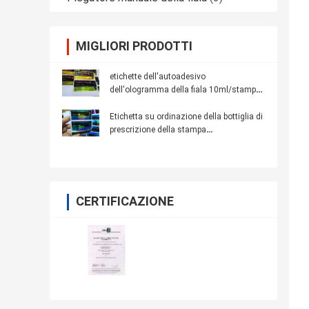
MIGLIORI PRODOTTI
etichette dell'autoadesivo
dell'ologramma della fiala 10ml/stampa
laser dell'etichetta bottiglia della
medicina
Etichetta su ordinazione della bottiglia di
prescrizione della stampa
dell'ologramma di colore blu per la fiala
10Ml
CERTIFICAZIONE