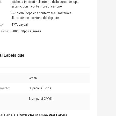
i:
etichette in strati nell'interno della borsa del opp,
esterno con il contenitore di cartone.
5-7 giorni dopo che confermare il materiale
illustrativo e ricezione del depisite
to:
T/T, paypal
azione:
5000000pcs al mese
al Labels due
CMYK
imento:
Superficie lucida
Stampa di CMYK
ial Labels
CMYK che stampa Vial Labels
,