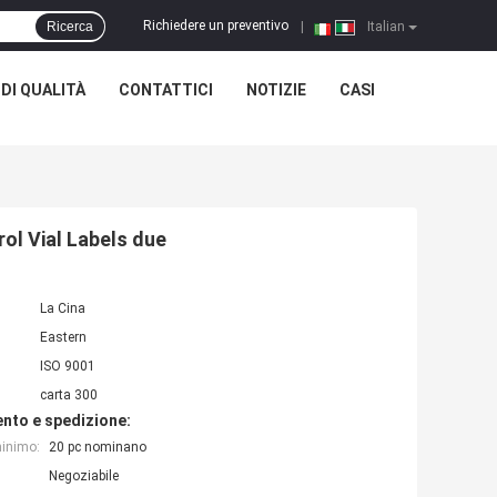
Richiedere un preventivo
Ricerca
|
Italian
DI QUALITÀ
CONTATTICI
NOTIZIE
CASI
ol Vial Labels due
La Cina
Eastern
ISO 9001
carta 300
nto e spedizione:
minimo:
20 pc nominano
Negoziabile