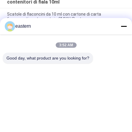
contenitori di fiala 10ml
Scatole di flaconcini da 10 ml con cartone di carta
farmaceutica stampato in CMYK/ Pantone
eastern
Scatole per flaconcini personalizzabili da 10 ml Confezione di
Decavials con carta lucida
3:52 AM
300 g Imballaggio cartaceo Farmaceutico Vials di vetro
Scatola Bodybuilding Stampa Etichette 10 ml Scatole
Good day, what product are you looking for?
Categorie popolari
Tutti
Etichette Di Vetro 
Etichette Del 
Della Fiala
Flaconcino
Etichette Della Fiala 
Etichette Su 
10mL
Ordinazione Della 
Fiala
Contenitori Di Fiala 
Autoadesivo 
10ml
Dell'ologramma Di 