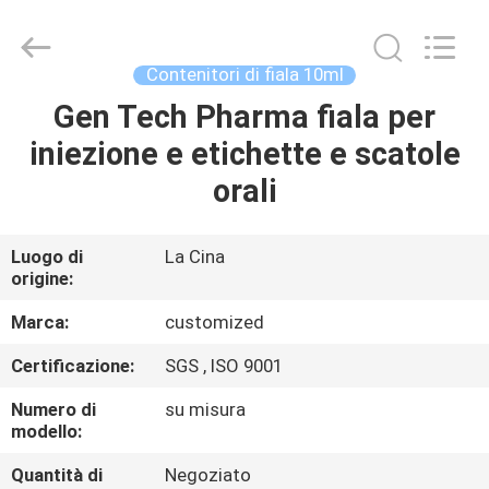
2026
Hjtc
(Xiamen)
Industry
Co.,
Contenitori di fiala 10ml
Ltd.
All
Rights
Gen Tech Pharma fiala per
CASA
Reserved.
iniezione e etichette e scatole
PRODOTTI
orali
CIRCA
Luogo di
La Cina
origine:
NOI
Marca:
customized
GIRO
Certificazione:
SGS , ISO 9001
DELLA
Numero di
su misura
FABBRICA
modello:
Quantità di
Negoziato