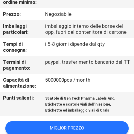
ordine minimo:
CONTROLLO
DI
Prezzo:
Negoziabile
QUALITÀ
Imballaggi
imballaggio interno delle borse del
particolari:
opp, fuori del contenitore di cartone
CONTATTICI
Tempi di
i 5-8 giorni dipende dal qty
consegna:
NOTIZIE
Termini di
paypal, trasferimento bancario del TT
pagamento:
Capacità di
5000000pcs /month
CASI
alimentazione:
Punti salienti:
,
Scatole di Gen Tech Pharma Labels And
MAPPA
,
Etichette e scatole viali dell'iniezione
DEL
Etichette ed imballaggio viali di Orals
SITO
MIGLIOR PREZZO