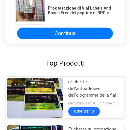
Progettazione di Vial Labels And
Boxes Free del peptide di BPC e di
TB500 157
Continua
Top Prodotti
etichette
dell'autoadesivo
dell'ologramma della fiala
10ml/stampa laser
Negoziabile MOQ:un nome di 20 pc
dell'etichetta bottiglia
CONTATTO
della medicina
Etichetta su ordinazione