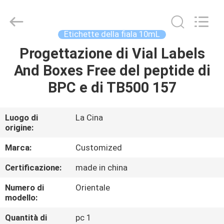
2026
Hjtc
(Xiamen)
Industry
Co.,
Etichette della fiala 10mL
Ltd.
All
Rights
Progettazione di Vial Labels
CASA
Reserved.
And Boxes Free del peptide di
PRODOTTI
BPC e di TB500 157
CIRCA
Luogo di
La Cina
origine:
NOI
Marca:
Customized
GIRO
Certificazione:
made in china
DELLA
Numero di
Orientale
FABBRICA
modello:
Quantità di
pc 1