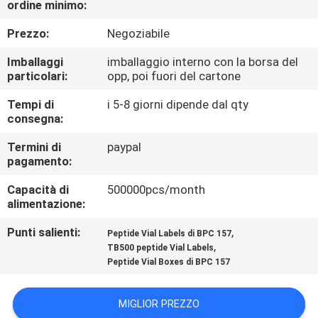
ordine minimo:
CONTROLLO
DI
Prezzo:
Negoziabile
QUALITÀ
Imballaggi
imballaggio interno con la borsa del
particolari:
opp, poi fuori del cartone
CONTATTICI
Tempi di
i 5-8 giorni dipende dal qty
consegna:
NOTIZIE
Termini di
paypal
pagamento:
Capacità di
500000pcs/month
CASI
alimentazione:
Punti salienti:
,
Peptide Vial Labels di BPC 157
MAPPA
,
TB500 peptide Vial Labels
DEL
Peptide Vial Boxes di BPC 157
SITO
MIGLIOR PREZZO