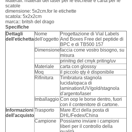
Materail: materail del laser per le etichette e carta per le
scatole
dimensione: 5x2cm.for le etichette
scatola: 5x2x2cm
marca:: britsh del drago
Specifiche
Dettagli
Nome
Progettazione di Vial Labels
dell'etichetta
dell'oggetto
And Boxes Free del peptide di
BPC e di TB500 157
Dimensione
faccia come vostro bisogno, su
misura
prinitng del cmyk priting/uv
Materiale
carta con glosssy
Moq
il piccolo qty è disponibile
Rifinitura
Timbratura stagnola
lucida/opaca di
lamination/UV/gold/stagnola
d'argento/laser
Imballaggio
Con oop le borse dentro, fuori
con il contenitore di cartone.
Informazioni
Trasporto
Mare /Ect della posta di
dell'acquisto
DHL/Fedex/China
Campione
Possiamo inviare i campioni
liberi per il controllo della
qualità.