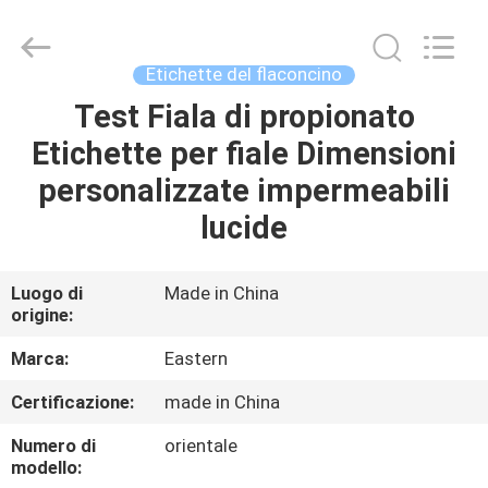
2026
Hjtc
(Xiamen)
Industry
Co.,
Etichette del flaconcino
Ltd.
All
Rights
Test Fiala di propionato
CASA
Reserved.
Etichette per fiale Dimensioni
PRODOTTI
personalizzate impermeabili
lucide
CIRCA
NOI
Luogo di
Made in China
origine:
GIRO
Marca:
Eastern
DELLA
Certificazione:
made in China
FABBRICA
Numero di
orientale
modello: