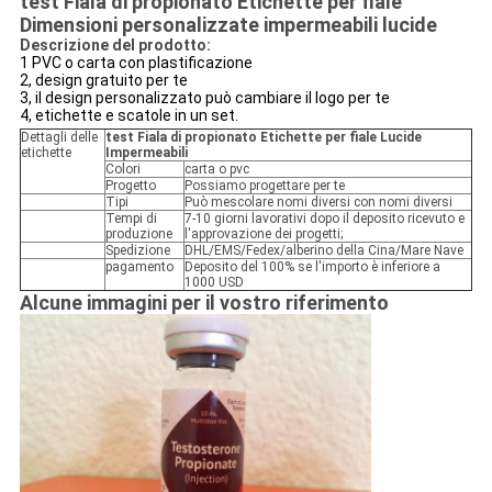
test Fiala di propionato Etichette per fiale
Dimensioni personalizzate impermeabili lucide
Descrizione del prodotto:
1 PVC o carta con plastificazione
2, design gratuito per te
3, il design personalizzato può cambiare il logo per te
4, etichette e scatole in un set.
Dettagli delle
test Fiala di propionato Etichette per fiale Lucide
etichette
Impermeabili
Colori
carta o pvc
Progetto
Possiamo progettare per te
Tipi
Può mescolare nomi diversi con nomi diversi
Tempi di
7-10 giorni lavorativi dopo il deposito ricevuto e
produzione
l'approvazione dei progetti;
Spedizione
DHL/EMS/Fedex/alberino della Cina/Mare Nave
pagamento
Deposito del 100% se l'importo è inferiore a
1000 USD
Alcune immagini per il vostro riferimento