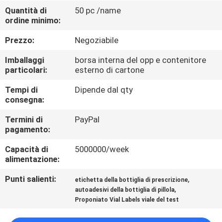
CONTROLLO
Quantità di
50 pc /name
ordine minimo:
DI
QUALITÀ
Prezzo:
Negoziabile
Imballaggi
borsa interna del opp e contenitore
CONTATTICI
particolari:
esterno di cartone
Tempi di
Dipende dal qty
consegna:
NOTIZIE
Termini di
PayPal
pagamento:
CASI
Capacità di
5000000/week
alimentazione:
MAPPA
Punti salienti:
,
etichetta della bottiglia di prescrizione
DEL
,
autoadesivi della bottiglia di pillola
SITO
Proponiato Vial Labels viale del test