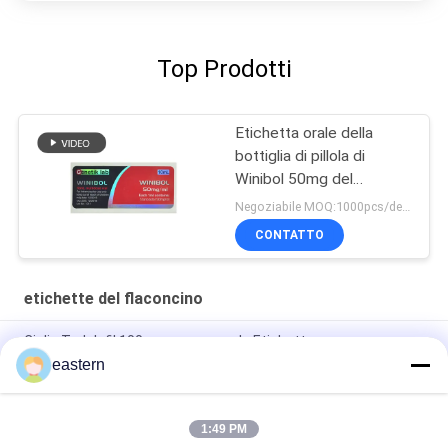
Top Prodotti
Etichetta orale della
bottiglia di pillola di
Winibol 50mg del
laboratorio di Genetik
Negoziabile MOQ:1000pcs/design
CONTATTO
etichette del flaconcino
Cialis Tadalafil 100mg per uso orale Etichette
eastern
SS-31 Etichette adesive forti Etichette del flaconcino
peptidico
1:49 PM
Etichette anaboliche e scatole su misura degli archivi dei