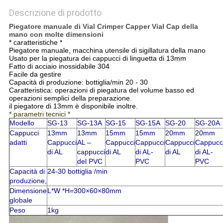
Descrizione di prodotto
Piegatore manuale di Vial Crimper Capper Vial Cap della
mano con molte dimensioni
* caratteristiche *
Piegatore manuale, macchina utensile di sigillatura della mano
Usato per la piegatura dei cappucci di linguetta di 13mm
Fatto di acciaio inossidabile 304
Facile da gestire
Capacità di produzione: bottiglia/min 20 - 30
Caratteristica: operazioni di piegatura del volume basso ed
operazioni semplici della preparazione.
il piegatore di 13mm è disponibile inoltre.
* parametri tecnici *
Modello
SG-13
SG-13A
SG-15
SG-15A
SG-20
SG-20A
Cappucci
13mm
13mm
15mm
15mm
20mm
20mm
adatti
Cappucci
AL –
Cappucci
Cappucci
Cappucci
Cappucc
di AL
cappucci
di AL
di AL-
di AL
di AL-
del PVC
PVC
PVC
Capacità di
24-30 bottiglia /min
produzione,
Dimensione
L*W *H=300×60×80mm
globale
Peso
1kg