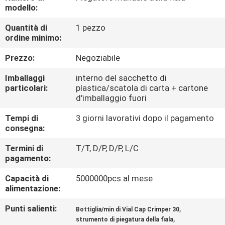
CONTROLLO
modello:
DI
Quantità di
1 pezzo
ordine minimo:
QUALITÀ
Prezzo:
Negoziabile
CONTATTICI
Imballaggi
interno del sacchetto di
particolari:
plastica/scatola di carta + cartone
d'imballaggio fuori
NOTIZIE
Tempi di
3 giorni lavorativi dopo il pagamento
consegna:
CASI
Termini di
T/T, D/P, D/P, L/C
pagamento:
MAPPA
Capacità di
5000000pcs al mese
DEL
alimentazione:
SITO
Punti salienti:
,
Bottiglia/min di Vial Cap Crimper 30
,
strumento di piegatura della fiala