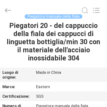
2026
Hjtc
(Xiamen)
Industry
Co.,
Piegatore manuale della fiala
Ltd.
All
Rights
Piegatori 20 - del cappuccio
CASA
Reserved.
della fiala dei cappucci di
PRODOTTI
linguetta bottiglia/min 30 con
il materiale dell'acciaio
CIRCA
inossidabile 304
NOI
Luogo di
Made in China
origine:
GIRO
DELLA
Marca:
Eastern
FABBRICA
Certificazione:
SGS
Numero di
Piegatore manuale della fiala