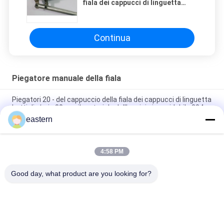
fiala dei cappucci di linguetta
bottiglia/min 30 con il materiale
dell'acciaio inossidabile 304
Continua
Piegatore manuale della fiala
Piegatori 20 - del cappuccio della fiala dei cappucci di linguetta
bottiglia/min 30 con il materiale dell'acciaio inossidabile 304
eastern
Operazioni di piegatura manuali del volume basso del
piegatore della fiala del cappuccio di plastica di alluminio
4:58 PM
piegatore manuale della fiala della bottiglia del diametro di
20mm per il cappuccio di linguetta della bottiglia 10ml
Good day, what product are you looking for?
Categorie popolari
Tutti
Etichette Di Vetro 
Etichette Del 