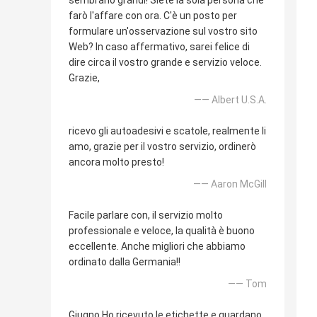
sembrano grandi! Siete la sola persona che
farò l'affare con ora. C'è un posto per
formulare un'osservazione sul vostro sito
Web? In caso affermativo, sarei felice di
dire circa il vostro grande e servizio veloce.
Grazie,
—— Albert U.S.A.
ricevo gli autoadesivi e scatole, realmente li
amo, grazie per il vostro servizio, ordinerò
ancora molto presto!
—— Aaron McGill
Facile parlare con, il servizio molto
professionale e veloce, la qualità è buono
eccellente. Anche migliori che abbiamo
ordinato dalla Germania!!
—— Tom
Giugno Ho ricevuto le etichette e guardano