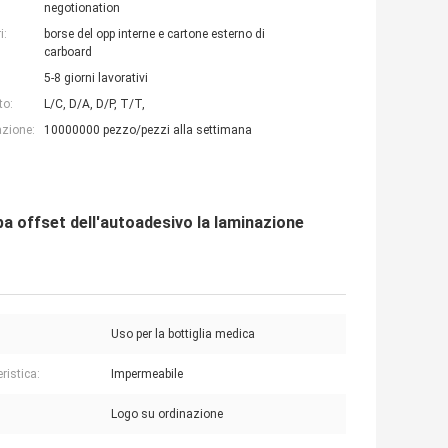
negotionation
i:
borse del opp interne e cartone esterno di
carboard
5-8 giorni lavorativi
to:
L/C, D/A, D/P, T/T,
azione:
10000000 pezzo/pezzi alla settimana
pa offset dell'autoadesivo la laminazione
Uso per la bottiglia medica
ristica:
Impermeabile
Logo su ordinazione