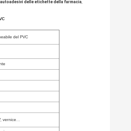
autoadesivi delle etichette della farmacia
,
PVC
rmeabile del PVC
nte
V, vernice…