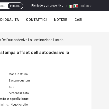
Richiedere un preventivo
Ricerca
|
Italian
DI QUALITÀ
CONTATTICI
NOTIZIE
CASI
t Dell'autoadesivo La Laminazione Lucida
a stampa offset dell'autoadesivo la
Made in China
Eastern-custom
SGS
personalizzato
nto e spedizione:
minimo:
Negotionation