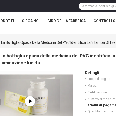
RODOTTI
CIRCA NOI
GIRO DELLA FABBRICA
CONTROLLO 
La Bottiglia Opaca Della Medicina Del PVC Identifica La Stampa Offse
La bottiglia opaca della medicina del PVC identifica l
laminazione lucida
Dettagli:
Luogo di origine:
Marca:
Certificazione:
Numero di modello:
Termini di pagame
Quantità di ordine 