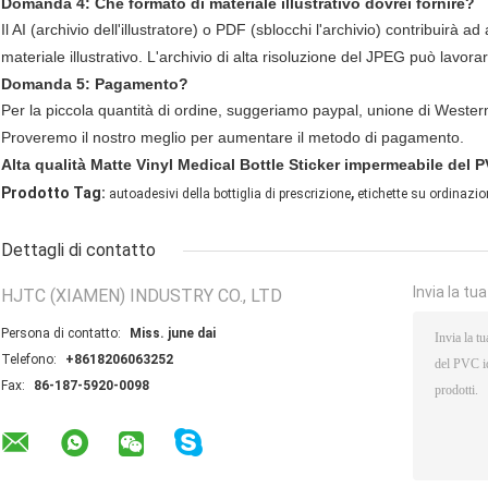
Domanda 4: Che formato di materiale illustrativo dovrei fornire?
Il AI (archivio dell'illustratore) o PDF (sblocchi l'archivio) contribuirà 
materiale illustrativo. L'archivio di alta risoluzione del JPEG può lavorar
Domanda 5: Pagamento?
Per la piccola quantità di ordine, suggeriamo paypal, unione di Wester
Proveremo il nostro meglio per aumentare il metodo di pagamento.
Alta qualità Matte Vinyl Medical Bottle Sticker impermeabile del 
,
Prodotto Tag:
autoadesivi della bottiglia di prescrizione
etichette su ordinazion
Dettagli di contatto
Invia la tu
HJTC (XIAMEN) INDUSTRY CO., LTD
Persona di contatto:
Miss. june dai
Telefono:
+8618206063252
Fax:
86-187-5920-0098