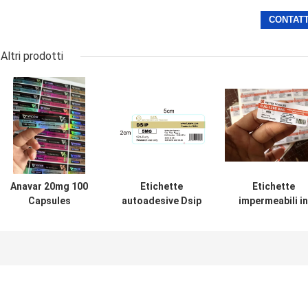
Altri prodotti
Anavar 20mg 100
Etichette
Etichette
Capsules
autoadesive Dsip
impermeabili in
Medication Bottle
5mg per
PVC Tesamorli
Stickers With
flaconcini piccoli
10mg per piccol
Laser Effect
fiale