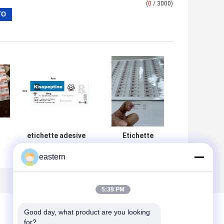
(
0
/ 3000)
etichette adesive
Etichette
per fiale di peptidi
trasparenti in
eastern
n
kisspeptina 10mg
PVC per fiale
e
in PET argentato
peptidiche Retat
con il tuo design
rutide 10mg
personalizzato
5:39 PM
Good day, what product are you looking 
for?