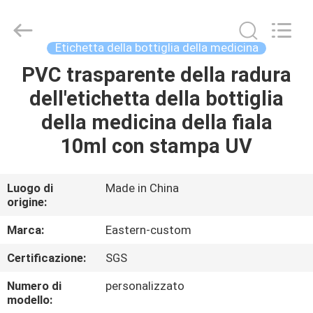
2026
Hjtc
(Xiamen)
Industry
Co.,
Etichetta della bottiglia della medicina
Ltd.
All
Rights
PVC trasparente della radura
CASA
Reserved.
dell'etichetta della bottiglia
PRODOTTI
della medicina della fiala
10ml con stampa UV
CIRCA
NOI
Luogo di
Made in China
origine:
GIRO
Marca:
Eastern-custom
DELLA
Certificazione:
SGS
FABBRICA
Numero di
personalizzato
modello: