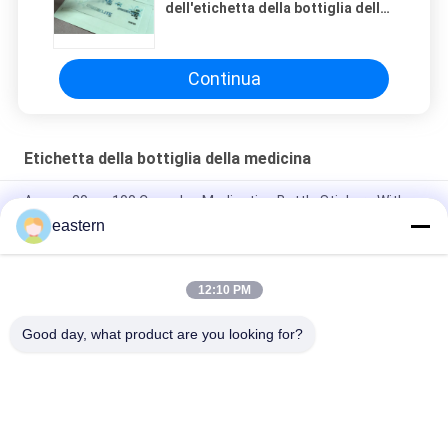
dell'etichetta della bottiglia della
medicina della fiala 10ml con
stampa UV
Continua
Etichetta della bottiglia della medicina
Anavar 20mg 100 Capsules Medication Bottle Stickers With
Laser Effect
eastern
Etichette autoadesive Dsip 5mg per flaconcini piccoli
12:10 PM
Etichette impermeabili in PVC Tesamorlin 10mg per piccole
fiale
Good day, what product are you looking for?
Categorie popolari
Tutti
Etichette Di Vetro 
Etichette Del 