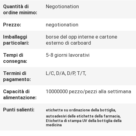
CONTROLLO
Quantità di
Negotionation
ordine minimo:
DI
QUALITÀ
Prezzo:
negotionation
Imballaggi
borse del opp interne e cartone
CONTATTICI
particolari:
esterno di carboard
Tempi di
5-8 giorni lavorativi
consegna:
NOTIZIE
Termini di
L/C, D/A, D/P, T/T,
pagamento:
CASI
Capacità di
10000000 pezzo/pezzi alla settimana
alimentazione:
MAPPA
Punti salienti:
,
etichette su ordinazione della bottiglia
DEL
,
autoadesivi delle etichette della farmacia
SITO
Etichetta di stampa UV della bottiglia della
medicina