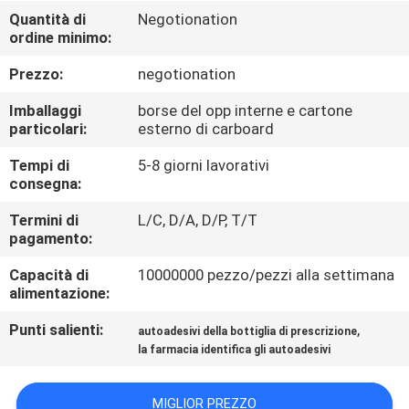
CONTROLLO
Quantità di
Negotionation
ordine minimo:
DI
QUALITÀ
Prezzo:
negotionation
Imballaggi
borse del opp interne e cartone
CONTATTICI
particolari:
esterno di carboard
Tempi di
5-8 giorni lavorativi
consegna:
NOTIZIE
Termini di
L/C, D/A, D/P, T/T
pagamento:
CASI
Capacità di
10000000 pezzo/pezzi alla settimana
alimentazione:
MAPPA
Punti salienti:
,
autoadesivi della bottiglia di prescrizione
DEL
la farmacia identifica gli autoadesivi
SITO
MIGLIOR PREZZO