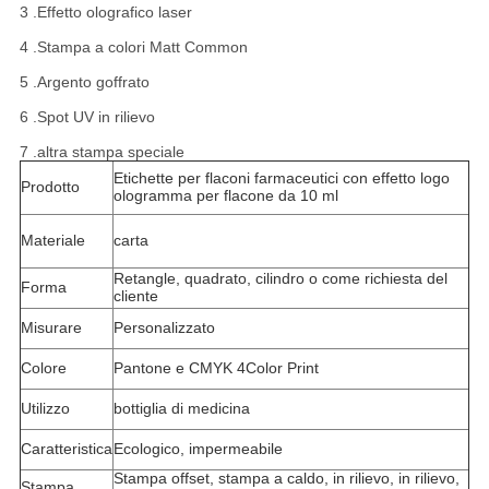
3 .Effetto olografico laser
4 .Stampa a colori Matt Common
5 .Argento goffrato
6 .Spot UV in rilievo
7 .altra stampa speciale
Etichette per flaconi farmaceutici con effetto logo
Prodotto
ologramma per flacone da 10 ml
Materiale
carta
Retangle, quadrato, cilindro o come richiesta del
Forma
cliente
Misurare
Personalizzato
Colore
Pantone e CMYK 4Color Print
Utilizzo
bottiglia di medicina
Caratteristica
Ecologico, impermeabile
Stampa offset, stampa a caldo, in rilievo, in rilievo,
Stampa