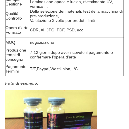
Laminazione opaca e lucida, rivestimento UV,
Gestione
vernice ...
Dalla selezione dei materiali, test della macchina di
Qualità
pre-produzione,
Controllo
Valutazione 3 volte per prodotti finiti
Opera d'arte
CDR, AI, JPG, PDF, PSD, ecc
Formato
MOQ
negoziazione
Produzione
7-12 giorni dopo aver ricevuto il pagamento e
tempi di
confermare l'opera d'arte
consegna
Pagamento
T/T,Paypal,WestUnion,L/C
Termini
Foto di esempio: