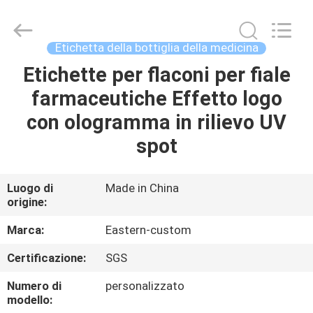
2026
Hjtc
(Xiamen)
Industry
Co.,
Etichetta della bottiglia della medicina
Ltd.
All
Rights
Etichette per flaconi per fiale
CASA
Reserved.
farmaceutiche Effetto logo
PRODOTTI
con ologramma in rilievo UV
spot
CIRCA
NOI
Luogo di
Made in China
origine:
GIRO
Marca:
Eastern-custom
DELLA
Certificazione:
SGS
FABBRICA
Numero di
personalizzato
modello: