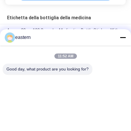
Etichetta della bottiglia della medicina
Anavar 20mg 100 Capsules Medication Bottle Stickers With
Laser Effect
eastern
Etichette autoadesive Dsip 5mg per flaconcini piccoli
11:52 AM
Etichette impermeabili in PVC Tesamorlin 10mg per piccole
fiale
Good day, what product are you looking for?
Categorie popolari
Tutti
Etichette Di Vetro 
Etichette Del 
Della Fiala
Flaconcino
Etichette Della Fiala 
Etichette Su 
10mL
Ordinazione Della 
Fiala