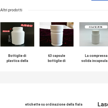
Altri prodotti
Bottiglie di
63 capsule
La compressa
plastica della
bottiglie di
solida incapsula 
compressa della
plastica della
piccola bottigli
capsula bianca
compressa da 70
della
200ml per il
ml/cappuccio
medicina/bottigl
prodotto della
inalterabile
di plastica
medicina di
bottiglia di
farmaceutiche
salute
plastica bianca
Las
etichette su ordinazione della fiala