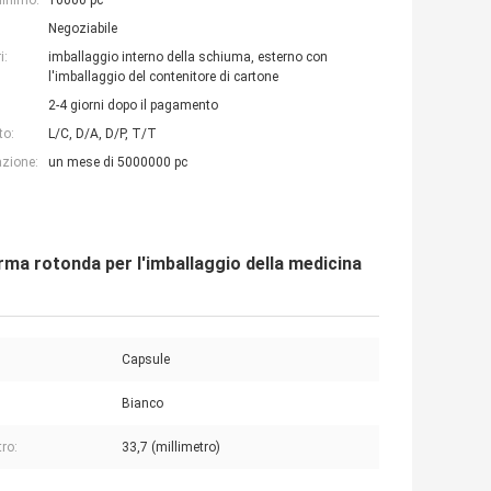
minimo:
10000 pc
Negoziabile
i:
imballaggio interno della schiuma, esterno con
l'imballaggio del contenitore di cartone
2-4 giorni dopo il pagamento
to:
L/C, D/A, D/P, T/T
azione:
un mese di 5000000 pc
rma rotonda per l'imballaggio della medicina
Capsule
:
Bianco
ro:
33,7 (millimetro)