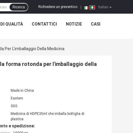
Richiedere un preventivo
Ricerca
|
Italian
DI QUALITÀ
CONTATTICI
NOTIZIE
CASI
a Per L'imballaggio Della Medicina
la forma rotonda per l'imballaggio della
Made in China
Eastern
SGS
Medicina di HDPE35ml che imballa bottiglia di
plastica
nto e spedizione: