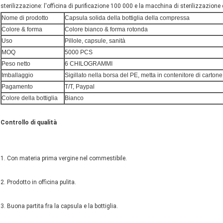
sterilizzazione: l'officina di purificazione 100 000 e la macchina di sterilizzazione
Nome di prodotto
Capsula solida della bottiglia della compressa
Colore & forma
Colore bianco & forma rotonda
Uso
Pillole, capsule, sanità
MOQ
5000 PCS
Peso netto
6 CHILOGRAMMI
Imballaggio
Sigillato nella borsa del PE, metta in contenitore di carton
Pagamento
T/T, Paypal
Colore della bottiglia
Bianco
Controllo di qualità
1. Con materia prima vergine nel commestibile.
2. Prodotto in officina pulita.
3. Buona partita fra la capsula e la bottiglia.