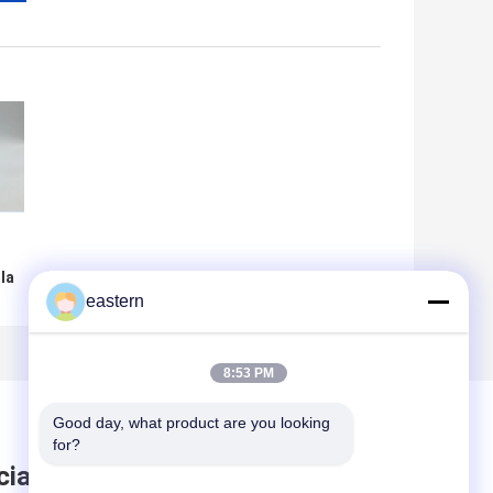
la
eastern
a
ie
8:53 PM
Good day, what product are you looking 
for?
ciare messaggio