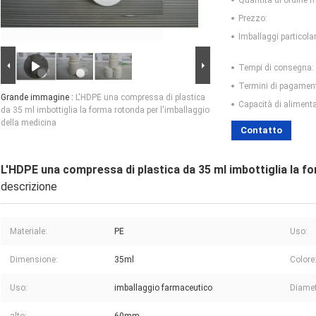
Quantità di ordine 
Prezzo:
Imballaggi particolar
Tempi di consegna:
Termini di pagamen
Grande immagine :
L'HDPE una compressa di plastica
Capacità di aliment
da 35 ml imbottiglia la forma rotonda per l'imballaggio
della medicina
Contatto
L'HDPE una compressa di plastica da 35 ml imbottiglia la fo
descrizione
Materiale:
PE
Uso:
Dimensione:
35ml
Colore
Uso:
imballaggio farmaceutico
Diamet