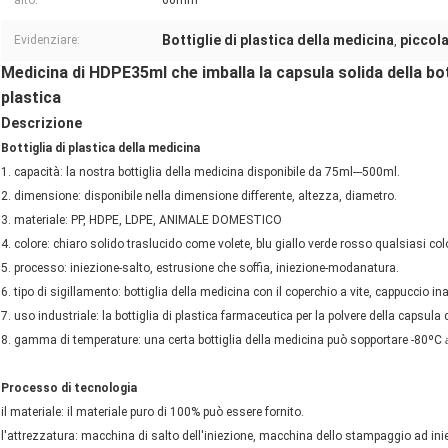
alto:
60mm
Bottiglie di plastica della medicina
piccola
Evidenziare:
,
Medicina di HDPE35ml che imballa la capsula solida della bot
plastica
Descrizione
Bottiglia di plastica della medicina
1. capacità: la nostra bottiglia della medicina disponibile da 75ml---500ml.
2. dimensione: disponibile nella dimensione differente, altezza, diametro.
3. materiale: PP, HDPE, LDPE, ANIMALE DOMESTICO
4. colore: chiaro solido traslucido come volete, blu giallo verde rosso qualsiasi col
5. processo: iniezione-salto, estrusione che soffia, iniezione-modanatura.
6. tipo di sigillamento: bottiglia della medicina con il coperchio a vite, cappuccio in
7. uso industriale: la bottiglia di plastica farmaceutica per la polvere della capsula 
8. gamma di temperature: una certa bottiglia della medicina può sopportare -80ºC
Processo di tecnologia
il materiale: il materiale puro di 100% può essere fornito.
l'attrezzatura: macchina di salto dell'iniezione, macchina dello stampaggio ad ini