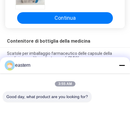
della fiala 10ml per l'imballaggio
di sanità
Continua
Contenitore di bottiglia della medicina
Scatole per imballaggio farmaceutico delle capsule della
medicina con il logo di stampa di CMYK
eastern
Scatola d'imballaggio della medicina di Sun Pharma/scatole
della fiala 10ml per l'imballaggio di sanità
3:55 AM
Contenitori su ordinazione di bottiglia della medicina
dell'ologramma di logo con l'alta laminazione di lucentezza
Good day, what product are you looking for?
Categorie popolari
Tutti
Etichette Di Vetro 
Etichette Del 