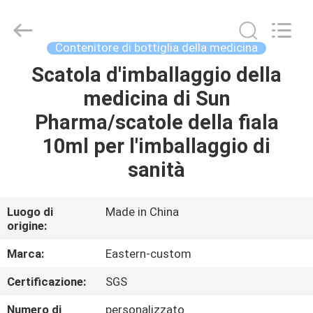
2026
Hjtc
(Xiamen)
Industry
Co.,
Contenitore di bottiglia della medicina
Ltd.
All
Rights
Scatola d'imballaggio della
CASA
Reserved.
medicina di Sun
PRODOTTI
Pharma/scatole della fiala
10ml per l'imballaggio di
CIRCA
sanità
NOI
Luogo di
Made in China
origine:
GIRO
DELLA
Marca:
Eastern-custom
FABBRICA
Certificazione:
SGS
Numero di
personalizzato