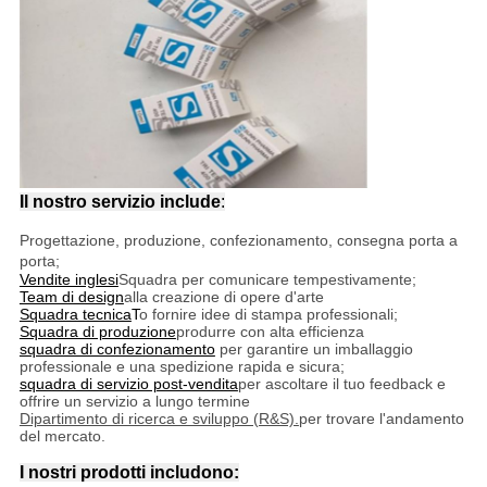
Il nostro servizio include
:
Progettazione, produzione, confezionamento, consegna porta a
porta;
Vendite inglesi
Squadra per comunicare tempestivamente;
Team di design
alla creazione di opere d'arte
Squadra tecnica
T
o fornire idee di stampa professionali;
Squadra di produzione
produrre con alta efficienza
squadra di confezionamento
per garantire un imballaggio
professionale e una spedizione rapida e sicura;
squadra di servizio post-vendita
per ascoltare il tuo feedback e
offrire un servizio a lungo termine
Dipartimento di ricerca e sviluppo (R&S).
per trovare l'andamento
del mercato.
I nostri prodotti includono: