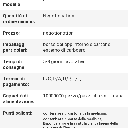
CONTROLLO
modello:
DI
Quantità di
Negotionation
ordine minimo:
QUALITÀ
Prezzo:
negotionation
CONTATTICI
Imballaggi
borse del opp interne e cartone
particolari:
esterno di carboard
NOTIZIE
Tempi di
5-8 giorni lavorativi
consegna:
CASI
Termini di
L/C, D/A, D/P, T/T,
pagamento:
MAPPA
Capacità di
10000000 pezzo/pezzi alla settimana
alimentazione:
DEL
Punti salienti:
,
contenitore di cartone della medicina
SITO
,
contenitore di carta della medicina
Esponga al sole la scatola d'imballaggio della
medicina di Pharma