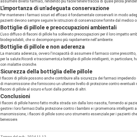
assumere diversi farmaci, rendendo più facile tenere traccia di quale pillola prender
L'importanza di un'adeguata conservazione
Per mantenere i farmaci sicuri ed efficaci è fondamentale conservarli in modo adegu
pazienti devono sempre seguire le istruzioni di conservazione fornite dal medico o
Bottiglie di pillole e preoccupazioni ambientali
L'uso diffuso di flaconi di pillole ha sollevato preoccupazioni per il loro impatto ambi
biodegradabili, che si decompongono più rapidamente nell'ambiente.
Bottiglie di pillole e non aderenza
La mancata aderenza, ovvero l'incapacità di assumere il farmaco come prescritto
per la salute.Ricordi e tracciamentoLe bottiglie di pillole intelligenti, in particolar
con malattie croniche.
Sicurezza della bottiglia delle pillole
I flaconi di pillole possono anche contribuire alla sicurezza dei farmaci impedendo 
di manomissione che forniscono un ulteriore livello di protezione contro eventuali
flaconi di pillole al sicuro e fuori dalla portata di altri.
Conclusioni
I flaconi di pillole hanno fatto molta strada sin dalla loro nascita, fornendo ai pa
gestire i loro farmaci.Dalla protezione contro i bambini e i promemoria intelligenti al
manomissione, i flaconi di pillole sono uno strumento essenziale per i pazienti che v
benessere.