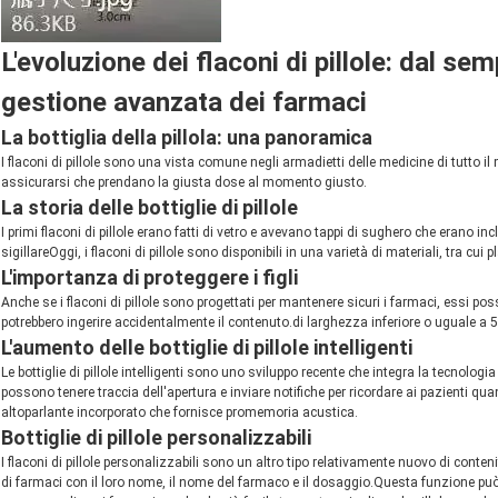
L'evoluzione dei flaconi di pillole: dal 
gestione avanzata dei farmaci
La bottiglia della pillola: una panoramica
I flaconi di pillole sono una vista comune negli armadietti delle medicine di tutto il
assicurarsi che prendano la giusta dose al momento giusto.
La storia delle bottiglie di pillole
I primi flaconi di pillole erano fatti di vetro e avevano tappi di sughero che erano inc
sigillareOggi, i flaconi di pillole sono disponibili in una varietà di materiali, tra cu
L'importanza di proteggere i figli
Anche se i flaconi di pillole sono progettati per mantenere sicuri i farmaci, essi p
potrebbero ingerire accidentalmente il contenuto.di larghezza inferiore o uguale a 5
L'aumento delle bottiglie di pillole intelligenti
Le bottiglie di pillole intelligenti sono uno sviluppo recente che integra la tecnologia
possono tenere traccia dell'apertura e inviare notifiche per ricordare ai pazienti q
altoparlante incorporato che fornisce promemoria acustica.
Bottiglie di pillole personalizzabili
I flaconi di pillole personalizzabili sono un altro tipo relativamente nuovo di contenit
di farmaci con il loro nome, il nome del farmaco e il dosaggio.Questa funzione può