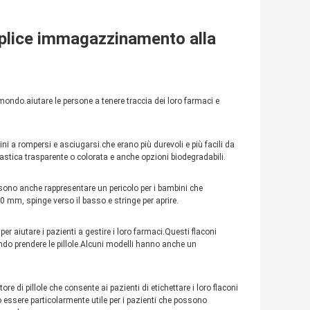
semplice immagazzinamento alla
 mondo.aiutare le persone a tenere traccia dei loro farmaci e
lini a rompersi e asciugarsi.che erano più durevoli e più facili da
i plastica trasparente o colorata e anche opzioni biodegradabili.
ossono anche rappresentare un pericolo per i bambini che
0 mm, spinge verso il basso e stringe per aprire.
 per aiutare i pazienti a gestire i loro farmaci.Questi flaconi
uando prendere le pillole.Alcuni modelli hanno anche un
ore di pillole che consente ai pazienti di etichettare i loro flaconi
 essere particolarmente utile per i pazienti che possono