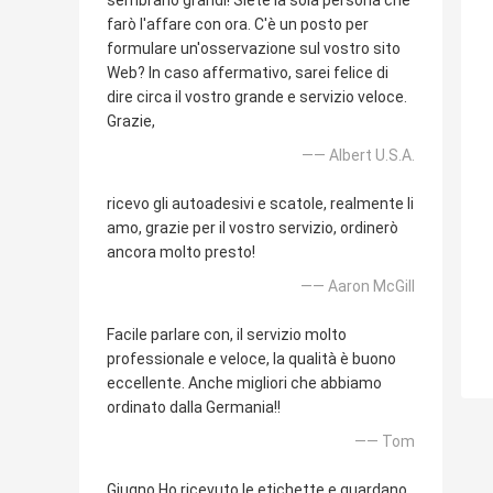
sembrano grandi! Siete la sola persona che
farò l'affare con ora. C'è un posto per
formulare un'osservazione sul vostro sito
Web? In caso affermativo, sarei felice di
dire circa il vostro grande e servizio veloce.
Grazie,
—— Albert U.S.A.
ricevo gli autoadesivi e scatole, realmente li
amo, grazie per il vostro servizio, ordinerò
ancora molto presto!
—— Aaron McGill
Facile parlare con, il servizio molto
professionale e veloce, la qualità è buono
eccellente. Anche migliori che abbiamo
ordinato dalla Germania!!
—— Tom
Giugno Ho ricevuto le etichette e guardano