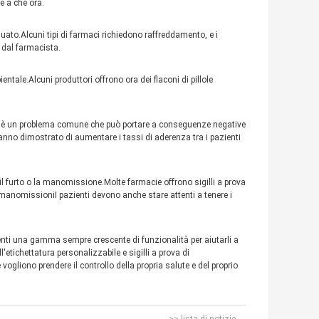
e a che ora.
ato.Alcuni tipi di farmaci richiedono raffreddamento, e i
 dal farmacista.
entale.Alcuni produttori offrono ora dei flaconi di pillole
, è un problema comune che può portare a conseguenze negative
e, hanno dimostrato di aumentare i tassi di aderenza tra i pazienti
il furto o la manomissione.Molte farmacie offrono sigilli a prova
 manomissioniI pazienti devono anche stare attenti a tenere i
zienti una gamma sempre crescente di funzionalità per aiutarli a
l'etichettatura personalizzabile e sigilli a prova di
ogliono prendere il controllo della propria salute e del proprio