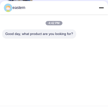
eastern
top
4:42 PM
Good day, what product are you looking for?
Categorie popolari
Tutti
Etichette Di Vetro 
Etichette Del 
Della Fiala
Flaconcino
Etichette Della Fiala 
Etichette Su 
10mL
Ordinazione Della 
Fiala
Contenitori Di Fiala 
Autoadesivo 
10ml
Dell'ologramma Di 
Sicurezza
Scatola Di 
Etichetta Della 
Imballaggio 
Bottiglia Della 